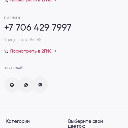
Гортензии
Рождение ребенка
Пионы
Cвидание
Диантус
Дополнения к букету
Сухоцвет
VIP букеты
Зелень эвкалипт
Хиты продаж
Лизиантус
Акции
Спрей-роза
Информация
для клиента:
Способы доставки
Подберём для вас
индивидуальный букет
Способы оплаты
Пишите нам в социальные сети
Отзывы
Уход за букетом
FAQ
ОБРАТНАЯ СВЯЗЬ
+7 706 429 7909
Розыбакиева 247/7 (возле ТРЦ MEGA Alma-
Ata)
+7 706 429 7999
мкр. Жетысу-2, 86а (на Абая — Саина)