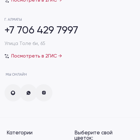
Гортензии
Рождение ребенка
Пионы
Cвидание
Диантус
Дополнения к букету
Сухоцвет
VIP букеты
Зелень эвкалипт
Хиты продаж
Лизиантус
Акции
Спрей-роза
Информация
для клиента:
Способы доставки
Подберём для вас
индивидуальный букет
Способы оплаты
Пишите нам в социальные сети
Отзывы
Уход за букетом
FAQ
ОБРАТНАЯ СВЯЗЬ
+7 706 429 7909
Розыбакиева 247/7 (возле ТРЦ MEGA Alma-
Ata)
+7 706 429 7999
мкр. Жетысу-2, 86а (на Абая — Саина)