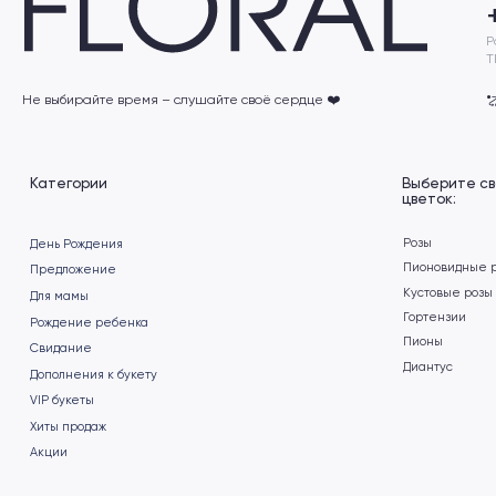
Категории
Выберите свой
цветок:
Розы
День Рождения
Пионовидные розы
Предложение
Кустовые розы
Для мамы
Гортензии
Рождение ребенка
Пионы
Cвидание
Диантус
Дополнения к букету
VIP букеты
Хиты продаж
Акции
Заказать
Подберём для вас
обратный звонок
индивидуальный бук
Пишите нам в социальные
сети
+7
›