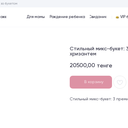
ом
Для мамы
Рождение ребенка
Cвидание
VIP букеты
Хиты
Стильный микс-букет: 
хризантем
20500,00
тенге
В корзину
Стильный микс-букет: 3 прем