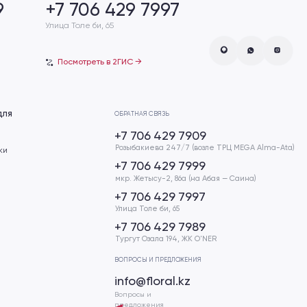
ОБРАТНАЯ СВЯЗЬ
+7 706 429 7909
Розыбакиева 247/7 (возле ТРЦ MEGA Alma-Ata)
+7 706 429 7999
мкр. Жетысу-2, 86а (на Абая — Саина)
+7 706 429 7997
Улица Толе би, 65
+7 706 429 7989
Тургут Озала 194, ​ЖК O'NER
ВОПРОСЫ И ПРЕДЛОЖЕНИЯ
info@floral.kz
Вопросы и
предложения
Будем рады вас видеть:
Алматы, Розыбакиева 247/7
(возле ТРЦ MEGA Alma-Ata)
мкр. Жетысу-2, 86а (на Абая — Саина)
Улица Толе би, 65
Тургут Озала 194, ​ЖК O'NER