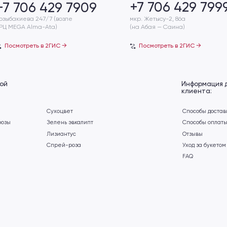
Информация для
клиента:
Сухоцвет
Способы доставки
Зелень эвкалипт
Способы оплаты
Лизиантус
Отзывы
Спрей-роза
Уход за букетом
FAQ
ет
Публичная оферта
Политика конфиденциальности
Разработка сайта