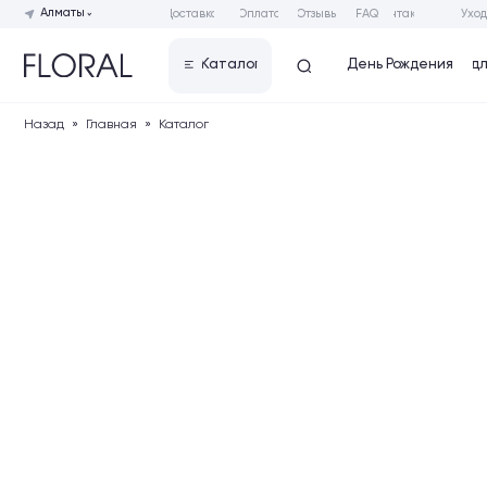
Алматы
Доставка
Оплата
Отзывы
FAQ
Контакты
Уход за букет
День Рождения
Предложение
Каталог
Назад
»
Главная
»
Каталог