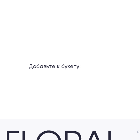
Добавьте к букету:
Г. АЛМАТЫ
+7 7
Розыбакие
ТРЦ MEGA 
Посмот
Не выбирайте время – слушайте своё сердце ❤️