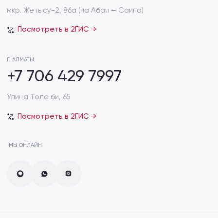
Предложение
Пионовидные розы
Кустовые розы
Для мамы
Гортензии
Рождение ребенка
Пионы
Cвидание
Диантус
Дополнения к букету
Сухоцвет
VIP букеты
Зелень эвкалипт
Хиты продаж
Лизиантус
Акции
Спрей-роза
Информация
для клиента:
Способы доставки
Подберём для вас
индивидуальный букет
Способы оплаты
Пишите нам в социальные сети
Отзывы
Уход за букетом
FAQ
ОБРАТНАЯ СВЯЗЬ
+7 706 429 7909
Розыбакиева 247/7 (возле ТРЦ MEGA Alma-
Ata)