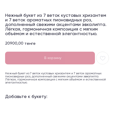
Нежный букет из 7 веток кустовых хризантем
и 7 веток ароматных пионовидных роз,
дополненный свежими акцентами эвкалипта.
Лёгкая, гармоничная композиция с мягким
объёмом и естественной элегантностью.
20900,00
тенге
В корзину
Нежный букет из 7 веток кустовых хризантем и 7 веток ароматных
пионовидных роз, дополненный свежими акцентами эвкалипта.
Не выбирайте время – слушайте своё сердце ❤️
Лёгкая, гармоничная композиция с мягким объёмом и естественной
элегантностью.
Г. АЛМАТЫ
+7 706 429 7909
Добавьте к букету:
Розыбакиева 247/7 (возле ТРЦ MEGA Alma-Ata)
Посмотреть в 2ГИС →