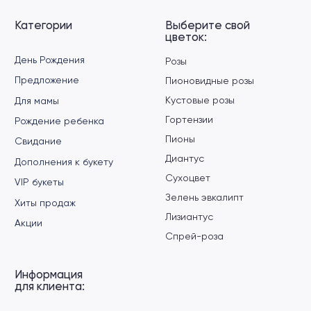
+7 706 429 7999
мкр. Жетысу-2, 86а (на Абая — Саина)
+7 706 429 7997
Улица Толе би, 65
+7 706 429 7989
Тургут Озала 194, ​ЖК O'NER
ВОПРОСЫ И ПРЕДЛОЖЕНИЯ
info@floral.kz
Вопросы и предложения
Будем рады вас видеть:
Алматы, Розыбакиева 247/7
(возле ТРЦ MEGA Alma-Ata)
мкр. Жетысу-2, 86а (на Абая — Саина)
Улица Толе би, 65
Тургут Озала 194, ​ЖК O'NER
Заказать
обратный звонок
+7
›
Политика конфиденциальности
Публичная оферта
Разработка сайта